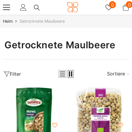
Zum Inhalt Springen
Wunschz
0
0
0
A
Heim
Getrocknete Maulbeere
Getrocknete Maulbeere
Sortieren
Filter