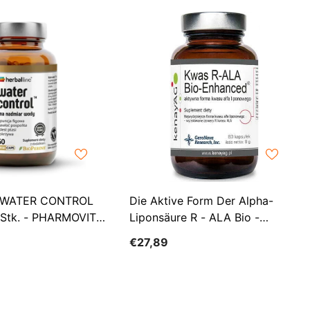
EUR
FJD
FKP
GBP
GMD
GNF
GTQ
GYD
ie WATER CONTROL
Die Aktive Form Der Alpha-
 Stk. - PHARMOVIT
Liponsäure R - ALA Bio -
HKD
CH)
Enhanced Acid 60 KENAY-
€27,89
HNL
Kapseln
HUF
IDR