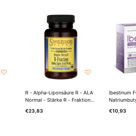
R - Alpha-Liponsäure R - ALA
Ibestinum 
Normal - Stärke R - Fraktion
Natriumbut
Alpha-Liponsäure 50 Mg 60
€23,83
€10,93
Kapseln SWANSON