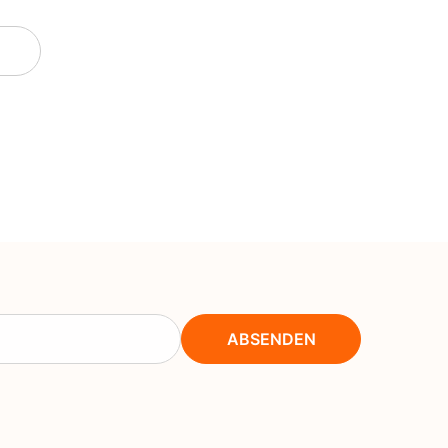
NOK
NPR
NZD
PEN
PGK
PKR
PYG
QAR
RON
ABSENDEN
RSD
RWF
SAR