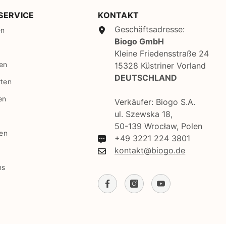
SBD
SERVICE
KONTAKT
SEK
Geschäftsadresse:
en
Biogo GmbH
SGD
Kleine Friedensstraße 24
SHP
en
15328 Küstriner Vorland
DEUTSCHLAND
rten
SLL
en
STD
Verkäufer: Biogo S.A.
ul. Szewska 18,
TJS
50-139 Wrocław, Polen
gen
+49 3221 224 3801
TOP
kontakt@biogo.de
TRY
ns
TTD
TZS
UAH