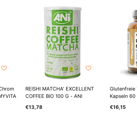
-Chrom
REISHI MATCHA' EXCELLENT
Glutenfre
 MYVITA
COFFEE BIO 100 G - ANI
Kapseln 60
(PFLANZLI
€13,78
€16,15