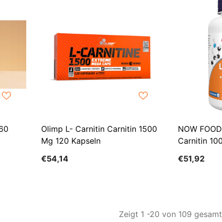
 60
Olimp L- Carnitin Carnitin 1500
NOW FOODS 
Mg 120 Kapseln
Carnitin 1
Tabletten).
€54,14
€51,92
Zeigt
1
-
20
von 109 gesamt