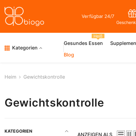
Zum Inhalt Springen
Verfügbar 24/7
Geschenk
Heiß
Gesundes Essen
Supplemen
Kategorien
Blog
Heim
Gewichtskontrolle
Gewichtskontrolle
KATEGORIEN
ANZEIGEN ALS