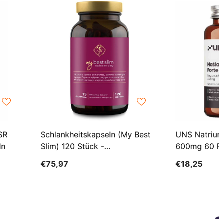
SR
Schlankheitskapseln (my Best
UNS Natriu
ln
Slim) 120 Stück -
600mg 60 P
MYBESTPHARM
€75,97
€18,25