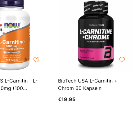
LKR
MAD
MDL
MKD
MMK
MNT
L-Carnitin - L-
BioTech USA L-Carnitin +
MUR
000mg (100
Chrom 60 Kapseln
MVR
€19,95
MWK
NGN
NIO