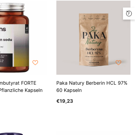
ILS
INR
ISK
JMD
JPY
KES
KGS
mbutyrat FORTE
Paka Natury Berberin HCL 97%
KMF
flanzliche Kapseln
60 Kapseln
KRW
€19,23
KYD
KZT
LBP