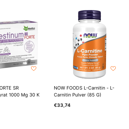
CHF
UK
CLP
RO
CNY
UZ
CRC
HU
CVE
CZK
DJF
DKK
FORTE SR
NOW FOODS L-Carnitin - L-
DOP
yrat 1000 Mg 30 K
Carnitin Pulver (85 G)
DZD
€33,74
EGP
ETB