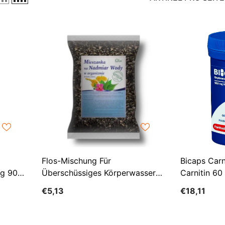
Flos-Mischung Für
Bicaps Carni
mg 90
Überschüssiges Körperwasser
Carnitin 6
100 G
€5,13
€18,11