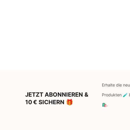
Erhalte die ne
JETZT ABONNIEREN &
Produkten 🧪
10 € SICHERN 🎁
🛍️.