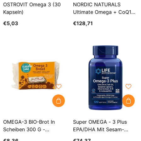
OSTROVIT Omega 3 (30
NORDIC NATURALS
Kapseln)
Ultimate Omega + CoQ10
(120 Kapseln)
€5,03
€128,71
OMEGA-3 BIO-Brot In
Super OMEGA - 3 Plus
Scheiben 300 G -
EPA/DHA Mit Sesam-
TERRASANA
Lignanen, Olivenextrakt,
€8,36
€74,37