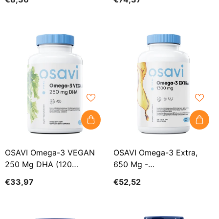
Krillöl Und Astaxanthin 120
Kapseln
LEBENSVERLÄNGERUNG
OSAVI Omega-3 VEGAN
OSAVI Omega-3 Extra,
250 Mg DHA (120
650 Mg -
Kapseln)
Zitronengeschmack (180
€33,97
€52,52
Kapseln).