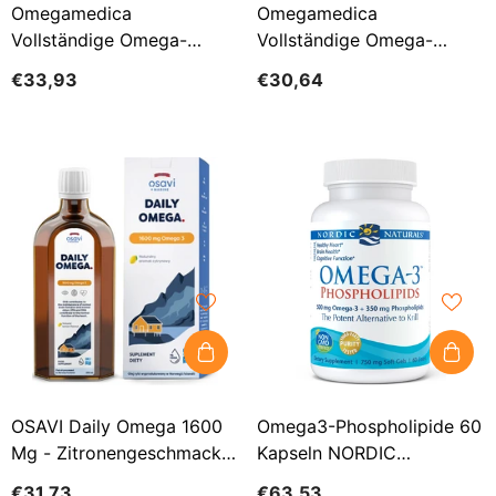
Omegamedica
Omegamedica
Vollständige Omega-
Vollständige Omega-
Säuren 3 6 9 250 Ml
Säuren 3 6 9 60 Cap
€33,93
€30,64
OSAVI Daily Omega 1600
Omega3-Phospholipide 60
Mg - Zitronengeschmack
Kapseln NORDIC
(250 Ml)
NATURALS
€31,73
€63,53