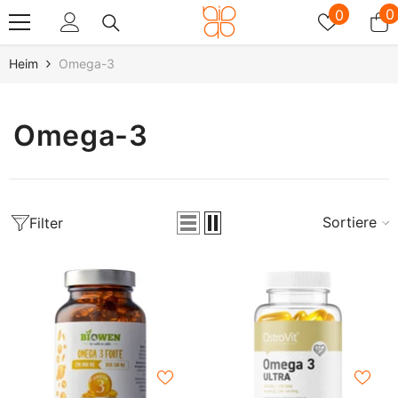
Zum Inhalt Springen
Wunschz
0
0
0
A
Heim
Omega-3
Omega-3
Sortieren
Filter