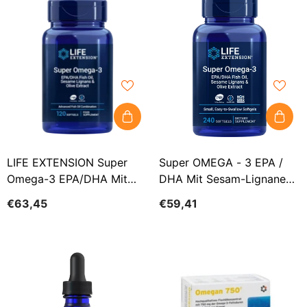
LIFE EXTENSION Super
Super OMEGA - 3 EPA /
Omega-3 EPA/DHA Mit
DHA Mit Sesam-Lignanen
Sesam-Lignanen Und
Und Olivenextrakt 240
€63,45
€59,41
Olivenextrakt (120
Kapseln
Weichkapseln)
LEBENSVERLÄNGERUNG