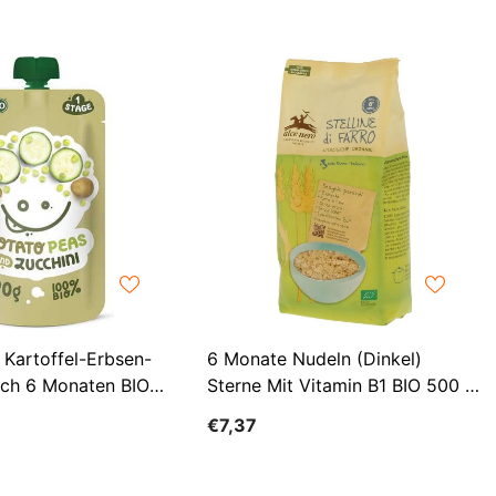
EUR
FJD
FKP
GBP
GMD
GNF
GTQ
GYD
HKD
 Kartoffel-Erbsen-
6 Monate Nudeln (Dinkel)
ach 6 Monaten BIO
Sterne Mit Vitamin B1 BIO 500 G
HNL
- ALCE NERO
€7,37
HUF
IDR