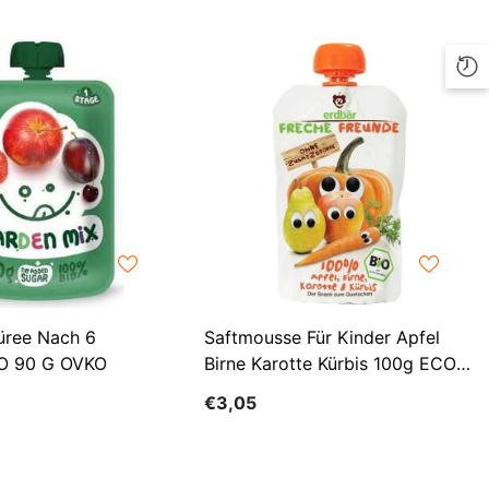
ILS
INR
ISK
JMD
JPY
KES
KGS
KMF
üree Nach 6
Saftmousse Für Kinder Apfel
KRW
IO 90 G OVKO
Birne Karotte Kürbis 100g ECO
FRECHE FREUNDE ERDBAR
KYD
€3,05
KZT
LBP