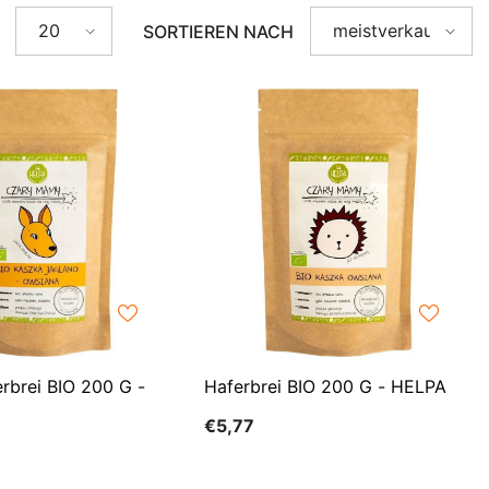
AZN
20
meistverkauft
SORTIEREN NACH
ZH-
BAM
CN
BBD
CS
BDT
DA
BIF
FI
BND
HI
BOB
NL
BSD
BWP
PT-
PT
BZD
erbrei BIO 200 G -
Haferbrei BIO 200 G - HELPA
EL
CAD
€5,77
CDF
ID