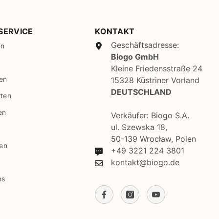
SBD
SEK
SERVICE
KONTAKT
SGD
Geschäftsadresse:
en
Biogo GmbH
SHP
Kleine Friedensstraße 24
en
SLL
15328 Küstriner Vorland
DEUTSCHLAND
rten
STD
en
Verkäufer: Biogo S.A.
TJS
ul. Szewska 18,
TOP
50-139 Wrocław, Polen
gen
+49 3221 224 3801
TRY
kontakt@biogo.de
TTD
ns
TZS
UAH