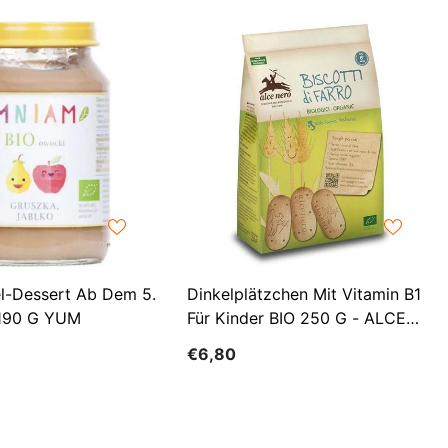
LKR
MAD
MDL
MKD
MMK
MNT
MUR
el-Dessert Ab Dem 5.
Dinkelplätzchen Mit Vitamin B1
MVR
 190 G YUM
Für Kinder BIO 250 G - ALCE
MWK
NERO
€6,80
NGN
NIO