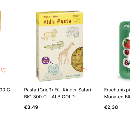
00 G -
Pasta (Grieß) Für Kinder Safari
Fruchtmixp
BIO 300 G - ALB GOLD
Monaten B
€3,49
€2,38