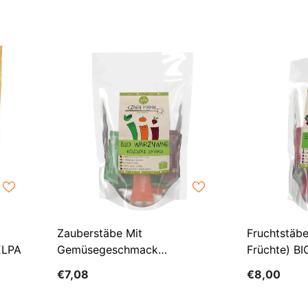
Zauberstäbe Mit
Fruchtstäbe
ELPA
Gemüsegeschmack
Früchte) BI
(gefriergetrocknetes Gemüse)
HELPA
€7,08
€8,00
BIO (9 X 2 G) 18 G - HELPA