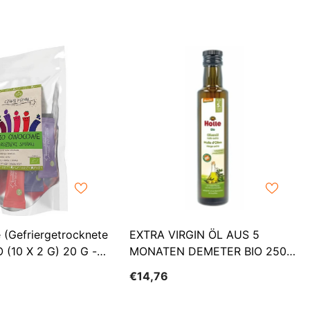
CHF
UK
CLP
RO
CNY
UZ
CRC
HU
CVE
CZK
DJF
DKK
DOP
 (gefriergetrocknete
EXTRA VIRGIN ÖL AUS 5
DZD
O (10 X 2 G) 20 G -
MONATEN DEMETER BIO 250
Ml - HOLLE
EGP
€14,76
ETB