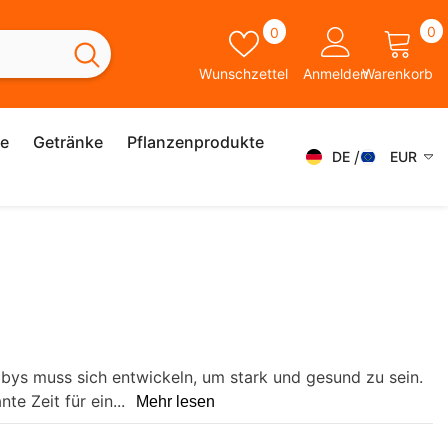
0
Wunschzettel
0
0
A
Wunschzettel
Anmelden
Warenkorb
ie
Getränke
Pflanzenprodukte
DE
EUR
DE
AED
AFN
FR
ALL
ES
AMD
IT
ANG
SK
AUD
abys muss sich entwickeln, um stark und gesund zu sein.
SV
te Zeit für ein...
Mehr lesen
AWG
EN