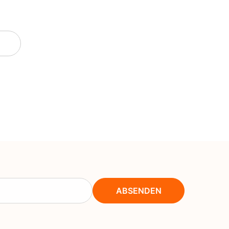
NOK
NPR
NZD
PEN
PGK
PKR
PYG
QAR
RON
RSD
ABSENDEN
RWF
SAR