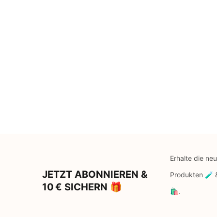
Erhalte die ne
JETZT ABONNIEREN &
Produkten 🧪
10 € SICHERN 🎁
🛍️.