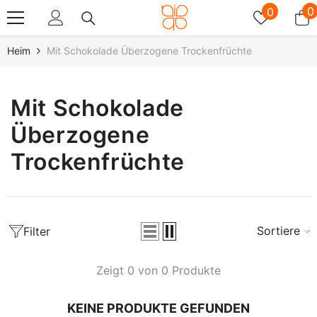
Zum Inhalt Springen
Wunschz
0
0
0
A
Heim
Mit Schokolade Überzogene Trockenfrüchte
Mit Schokolade
Überzogene
Trockenfrüchte
Sortieren
Filter
Zeigt 0 von 0 Produkte
KEINE PRODUKTE GEFUNDEN