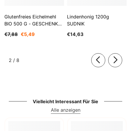
Glutenfreies Eichelmehl
Lindenhonig 1200g
BIO 500 G - GESCHENKE
SUDNIK
DER NATUR
€7,88
€5,49
€14,63
von
2
/
8
Vielleicht Interessant Für Sie
Alle anzeigen