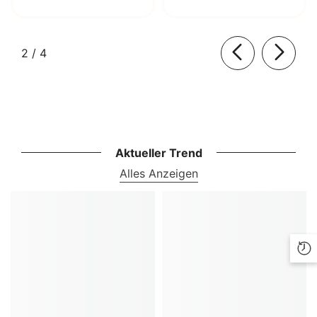
von
2
/
4
Aktueller Trend
Alles Anzeigen