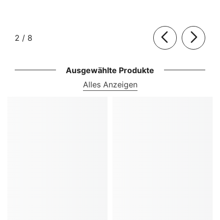
von
2
/
8
Ausgewählte Produkte
Alles Anzeigen