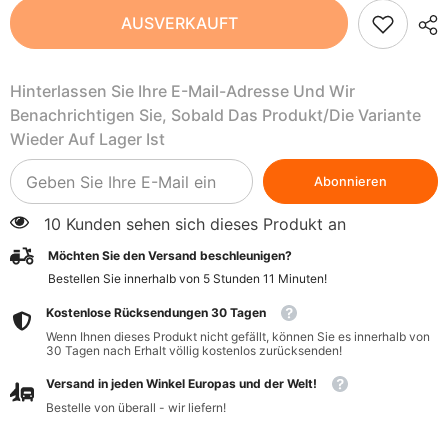
Arrowroot
Arrowroot
AUSVERKAUFT
-
-
glutenfreie
glutenfreie
Wurzelstärke
Wurzelstärke
BIO
BIO
Hinterlassen Sie Ihre E-Mail-Adresse Und Wir
150
150
g
g
Benachrichtigen Sie, Sobald Das Produkt/die Variante
-
-
TERRASANA
TERRASANA
Wieder Auf Lager Ist
Abonnieren
10 Kunden sehen sich dieses Produkt an
Möchten Sie den Versand beschleunigen?
Bestellen Sie innerhalb von
5
Stunden
11
Minuten
!
Kostenlose Rücksendungen 30 Tagen
Wenn Ihnen dieses Produkt nicht gefällt, können Sie es innerhalb von
30 Tagen nach Erhalt völlig kostenlos zurücksenden!
Versand in jeden Winkel Europas und der Welt!
Bestelle von überall - wir liefern!