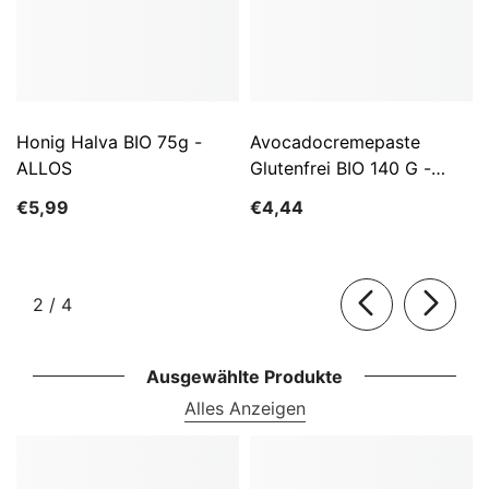
Honig Halva BIO 75g -
Avocadocremepaste
ALLOS
Glutenfrei BIO 140 G -
ALLOS
€5,99
€4,44
von
2
/
4
Ausgewählte Produkte
Alles Anzeigen