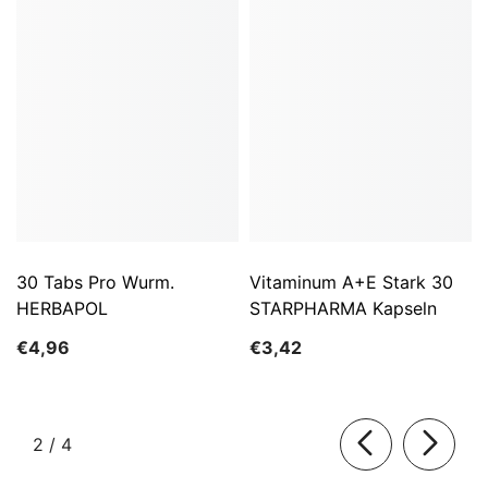
30 Tabs Pro Wurm.
Vitaminum A+E Stark 30
HERBAPOL
STARPHARMA Kapseln
€4,96
€3,42
von
2
/
4