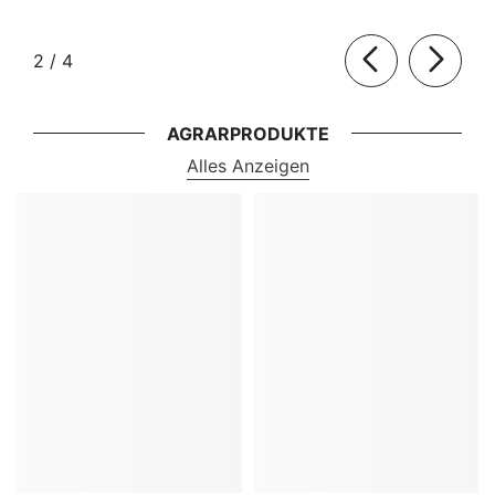
von
2
/
4
AGRARPRODUKTE
Alles Anzeigen