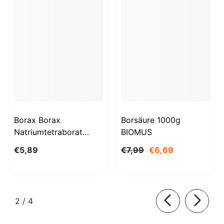
Borax Borax
Borsäure 1000g
Natriumtetraborat
BIOMUS
Decahydrat 1kg
€5,89
€7,99
€6,69
STANLAB
von
2
/
4