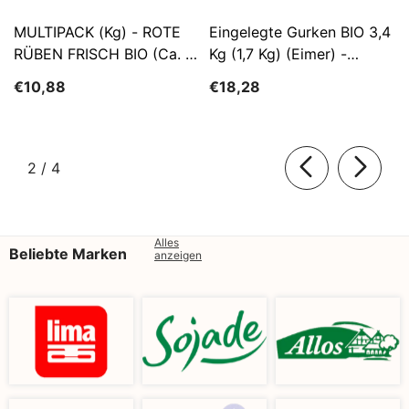
MULTIPACK (kg) - ROTE
Eingelegte Gurken BIO 3,4
RÜBEN FRISCH BIO (ca. 5
Kg (1,7 Kg) (Eimer) -
Kg)
SĄTYRZ
€10,88
€18,28
von
2
/
4
Alles
Beliebte Marken
anzeigen