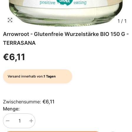
1
/
1
Arrowroot - Glutenfreie Wurzelstärke BIO 150 G -
TERRASANA
€6,11
Versand innerhalb von:
1 Tagen
Zwischensumme:
€6,11
Menge:
Menge
Menge
verringern
erhöhen
für
für