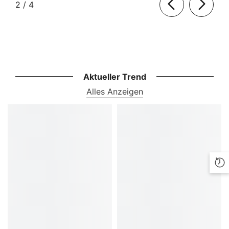
von
2
/
4
Aktueller Trend
Alles Anzeigen