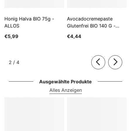
Honig Halva BIO 75g -
Avocadocremepaste
ALLOS
Glutenfrei BIO 140 G -
ALLOS
€5,99
€4,44
von
2
/
4
Ausgewählte Produkte
Alles Anzeigen