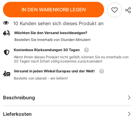
für
für
BIO-
BIO-
IN DEN WARENKORB LEGEN
Shoyu-
Shoyu-
Sauce
Sauce
500
500
10 Kunden sehen sich dieses Produkt an
ml
ml
-
-
Möchten Sie den Versand beschleunigen?
LIMA
LIMA
Bestellen Sie innerhalb von
Stunden
Minuten
!
Kostenlose Rücksendungen 30 Tagen
Wenn Ihnen dieses Produkt nicht gefällt, können Sie es innerhalb von
30 Tagen nach Erhalt völlig kostenlos zurücksenden!
Versand in jeden Winkel Europas und der Welt!
Bestelle von überall - wir liefern!
Beschreibung
Lieferkosten