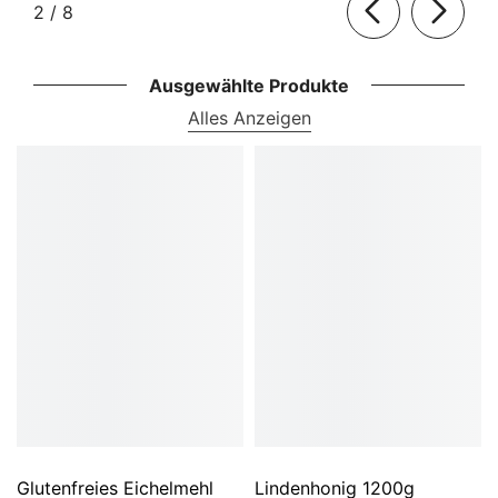
von
2
/
8
Ausgewählte Produkte
Alles Anzeigen
Glutenfreies Eichelmehl
Lindenhonig 1200g