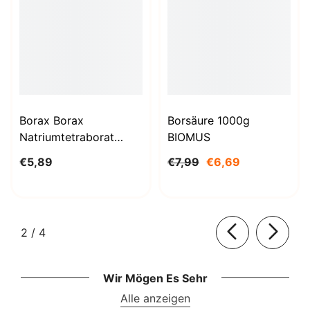
Borax Borax
Borsäure 1000g
Natriumtetraborat
BIOMUS
Decahydrat 1kg
€5,89
€7,99
€6,69
STANLAB
von
2
/
4
Wir Mögen Es Sehr
Alle anzeigen