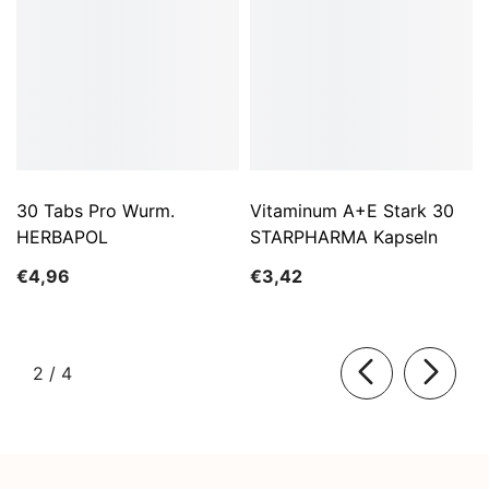
30 Tabs Pro Wurm.
Vitaminum A+E Stark 30
HERBAPOL
STARPHARMA Kapseln
€4,96
€3,42
von
2
/
4