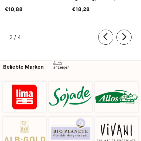
Kg)
SĄTYRZ
€10,88
€18,28
von
2
/
4
Alles
Beliebte Marken
anzeigen