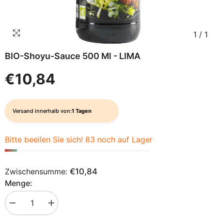
1
/
1
BIO-Shoyu-Sauce 500 Ml - LIMA
€10,84
Versand innerhalb von:
1 Tagen
Bitte beeilen Sie sich! 83 noch auf Lager
Zwischensumme:
€10,84
Menge:
Menge
Menge
verringern
erhöhen