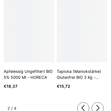
Apfelessig Ungefiltert BIO
Tapioka (Maniokstärke)
5% 5000 Ml - HORECA
Glutenfrei BIO 3 Kg -
HORECA
€18,37
€15,72
von
2
/
4