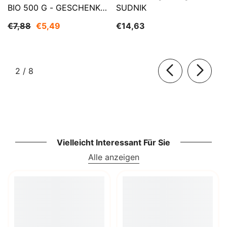
BIO 500 G - GESCHENKE
SUDNIK
DER NATUR
€7,88
€5,49
€14,63
von
2
/
8
Vielleicht Interessant Für Sie
Alle anzeigen