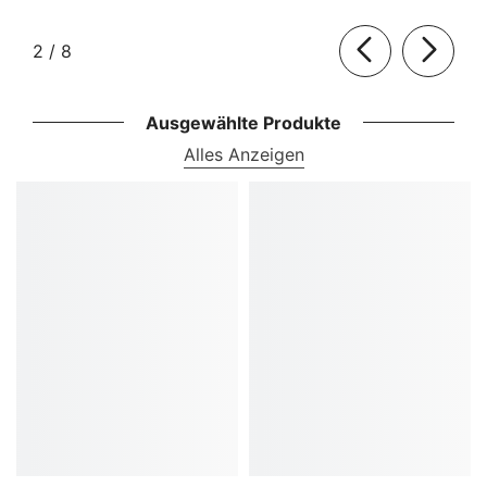
von
2
/
8
Ausgewählte Produkte
Alles Anzeigen