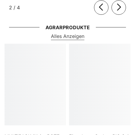
von
2
/
4
AGRARPRODUKTE
Alles Anzeigen