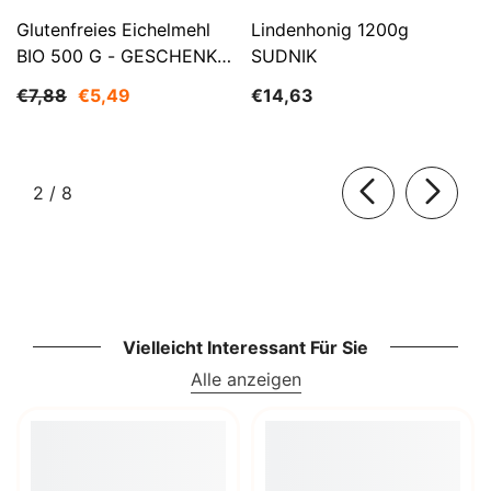
Glutenfreies Eichelmehl
Lindenhonig 1200g
BIO 500 G - GESCHENKE
SUDNIK
DER NATUR
€7,88
€5,49
€14,63
von
2
/
8
Vielleicht Interessant Für Sie
Alle anzeigen