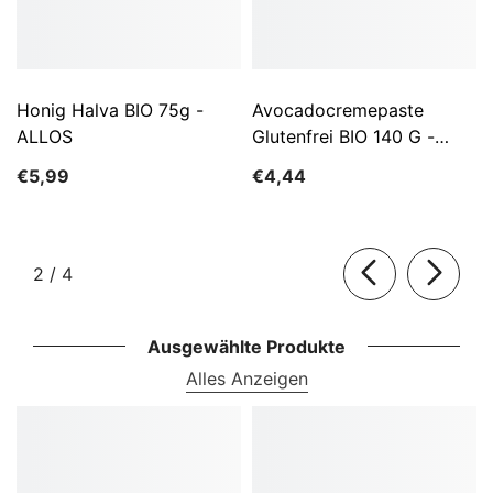
Honig Halva BIO 75g -
Avocadocremepaste
ALLOS
Glutenfrei BIO 140 G -
ALLOS
€5,99
€4,44
von
2
/
4
Ausgewählte Produkte
Alles Anzeigen