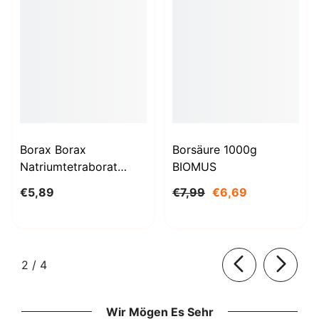
Borax Borax
Borsäure 1000g
Natriumtetraborat
BIOMUS
Decahydrat 1kg
€5,89
€7,99
€6,69
STANLAB
von
2
/
4
Wir Mögen Es Sehr