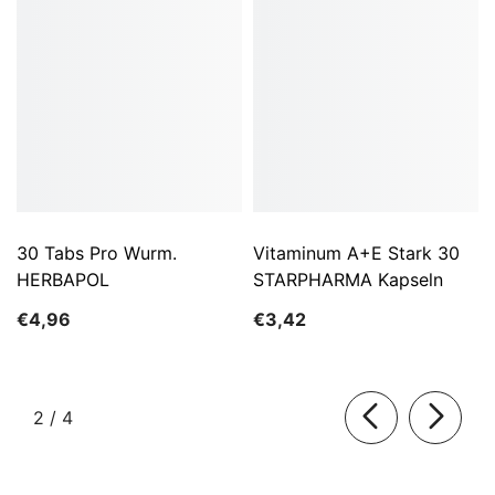
30 Tabs Pro Wurm.
Vitaminum A+E Stark 30
HERBAPOL
STARPHARMA Kapseln
€4,96
€3,42
von
2
/
4