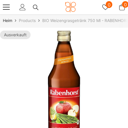
Zum Inhalt Springen
Wunschz
0
0
0
A
Heim
Products
BIO Weizengrasgetränk 750 Ml - RABENHOR
Ausverkauft