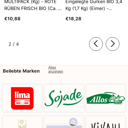
MULTIPACK (kg) - ROTE
Eingelegte Gurken BIO 3,4
RÜBEN FRISCH BIO (ca. 5
Kg (1,7 Kg) (Eimer) -
Kg)
SĄTYRZ
€10,88
€18,28
von
2
/
4
Alles
Beliebte Marken
anzeigen