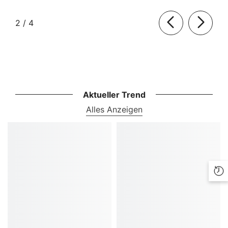
von
2
/
4
Aktueller Trend
Alles Anzeigen