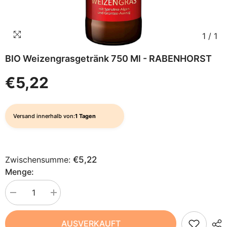
1
/
1
BIO Weizengrasgetränk 750 Ml - RABENHORST
€5,22
Versand innerhalb von:
1 Tagen
Zwischensumme:
€5,22
Menge:
Menge
Menge
verringern
erhöhen
für
für
BIO
BIO
AUSVERKAUFT
Weizengrasgetränk
Weizengrasgetränk