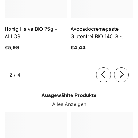
Honig Halva BIO 75g -
Avocadocremepaste
ALLOS
Glutenfrei BIO 140 G -
ALLOS
€5,99
€4,44
von
2
/
4
Ausgewählte Produkte
Alles Anzeigen