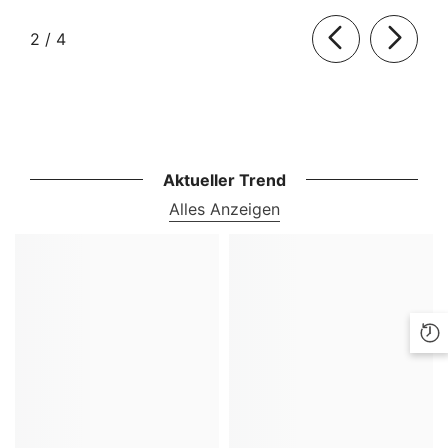
von
2
/
4
Aktueller Trend
Alles Anzeigen