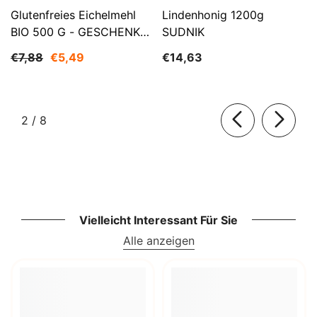
Glutenfreies Eichelmehl
Lindenhonig 1200g
BIO 500 G - GESCHENKE
SUDNIK
DER NATUR
€7,88
€5,49
€14,63
von
2
/
8
Vielleicht Interessant Für Sie
Alle anzeigen