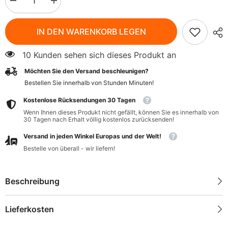
Menge
Menge
verringern
erhöhen
für
für
Eco
Eco
IN DEN WARENKORB LEGEN
750
750
ml
ml
Waschmittel
Waschmittel
10 Kunden sehen sich dieses Produkt an
für
für
Sportbekleidung
Sportbekleidung
Möchten Sie den Versand beschleunigen?
-
-
ALMAWIN
ALMAWIN
Bestellen Sie innerhalb von
Stunden
Minuten
!
Kostenlose Rücksendungen 30 Tagen
Wenn Ihnen dieses Produkt nicht gefällt, können Sie es innerhalb von
30 Tagen nach Erhalt völlig kostenlos zurücksenden!
Versand in jeden Winkel Europas und der Welt!
Bestelle von überall - wir liefern!
Beschreibung
Lieferkosten