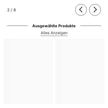
von
2
/
8
Ausgewählte Produkte
Alles Anzeigen