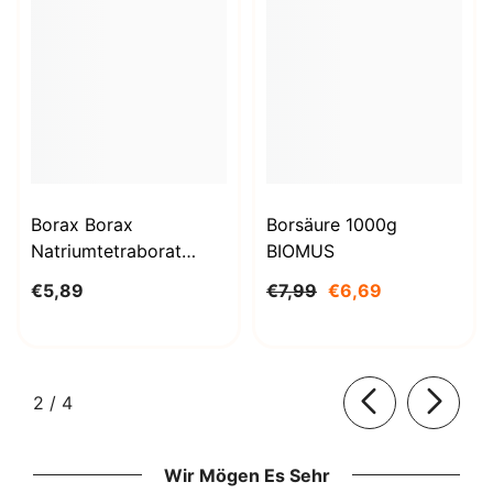
Borax Borax
Borsäure 1000g
Natriumtetraborat
BIOMUS
Decahydrat 1kg
€5,89
€7,99
€6,69
STANLAB
von
2
/
4
Wir Mögen Es Sehr