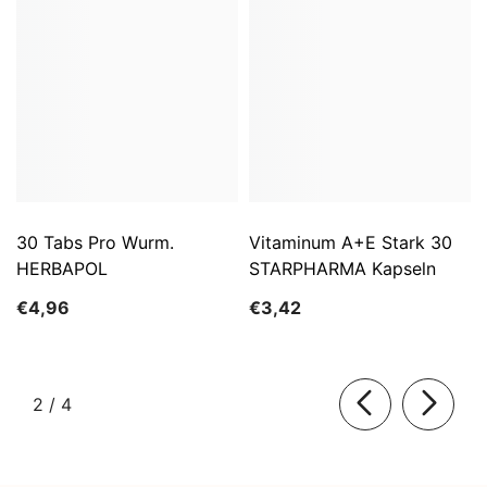
30 Tabs Pro Wurm.
Vitaminum A+E Stark 30
HERBAPOL
STARPHARMA Kapseln
€4,96
€3,42
von
2
/
4