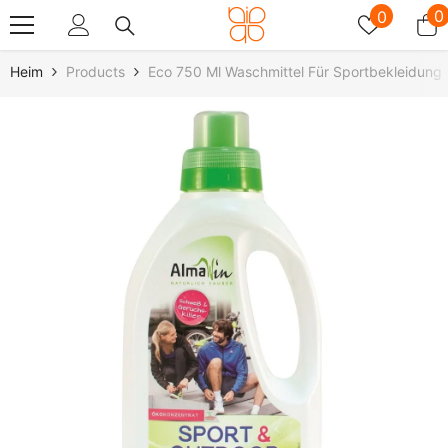
Zum Inhalt Springen
Wunschz
0
0
0
A
Heim
Products
Eco 750 Ml Waschmittel Für Sportbekleidun