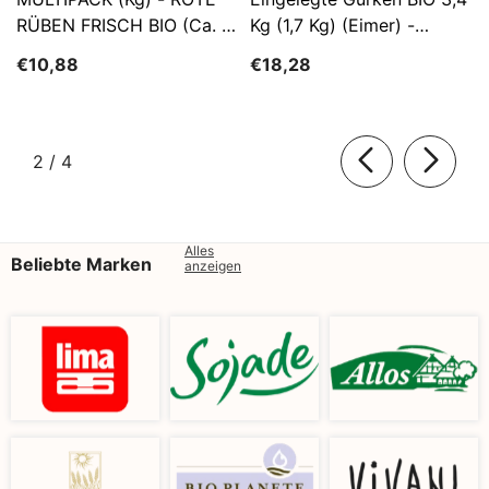
RÜBEN FRISCH BIO (ca. 5
Kg (1,7 Kg) (Eimer) -
Kg)
SĄTYRZ
€10,88
€18,28
von
2
/
4
Alles
Beliebte Marken
anzeigen