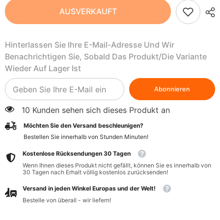
Fairtrade
Fairtrade
AUSVERKAUFT
Vollmilchschokolade
Vollmilchschokolade
mit
mit
Kokosflocken
Kokosflocken
BIO
BIO
Hinterlassen Sie Ihre E-Mail-Adresse Und Wir
100
100
g
g
Benachrichtigen Sie, Sobald Das Produkt/die Variante
-
-
OXFAM
OXFAM
Wieder Auf Lager Ist
Abonnieren
10 Kunden sehen sich dieses Produkt an
Möchten Sie den Versand beschleunigen?
Bestellen Sie innerhalb von
Stunden
Minuten
!
Kostenlose Rücksendungen 30 Tagen
Wenn Ihnen dieses Produkt nicht gefällt, können Sie es innerhalb von
30 Tagen nach Erhalt völlig kostenlos zurücksenden!
Versand in jeden Winkel Europas und der Welt!
Bestelle von überall - wir liefern!