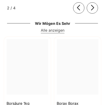
von
2
/
4
Wir Mögen Es Sehr
Alle anzeigen
Borsäure 1kg
Borax Borax