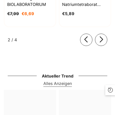
BIOLABORATORIUM
Natriumtetraborat
Decahydrat 1000g
€7,99
€6,69
€5,89
BioLaboratorium
von
2
/
4
Aktueller Trend
Alles Anzeigen