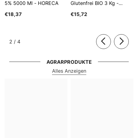
5% 5000 Ml - HORECA
Glutenfrei BIO 3 Kg -
HORECA
€18,37
€15,72
von
2
/
4
AGRARPRODUKTE
Alles Anzeigen