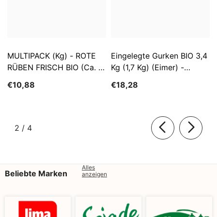
MULTIPACK (kg) - ROTE
Eingelegte Gurken BIO 3,4
RÜBEN FRISCH BIO (ca. 5
Kg (1,7 Kg) (Eimer) -
Kg)
SĄTYRZ
€10,88
€18,28
von
2
/
4
Alles
Beliebte Marken
anzeigen