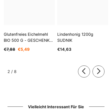
Glutenfreies Eichelmehl
Lindenhonig 1200g
BIO 500 G - GESCHENKE
SUDNIK
DER NATUR
€7,88
€5,49
€14,63
von
2
/
8
Vielleicht Interessant Für Sie