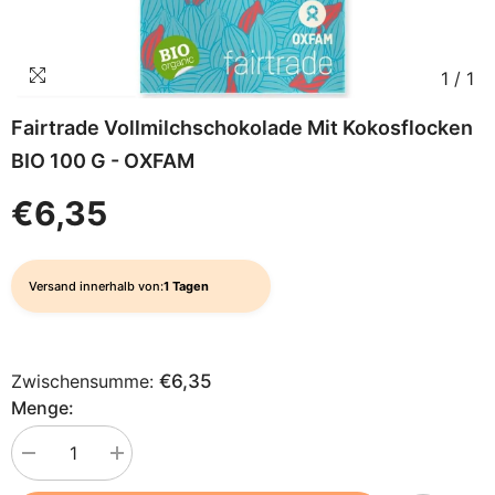
1
/
1
Fairtrade Vollmilchschokolade Mit Kokosflocken
BIO 100 G - OXFAM
€6,35
Versand innerhalb von:
1 Tagen
Zwischensumme:
€6,35
Menge:
Menge
Menge
verringern
erhöhen
für
für