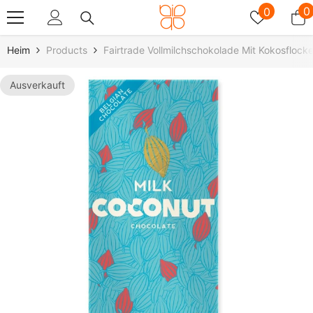
Zum Inhalt Springen
Wunschz
0
0
0
A
Heim
Products
Fairtrade Vollmilchschokolade Mit Kokosfloc
Ausverkauft