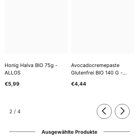
Honig Halva BIO 75g -
Avocadocremepaste
ALLOS
Glutenfrei BIO 140 G -
ALLOS
€5,99
€4,44
von
2
/
4
Ausgewählte Produkte