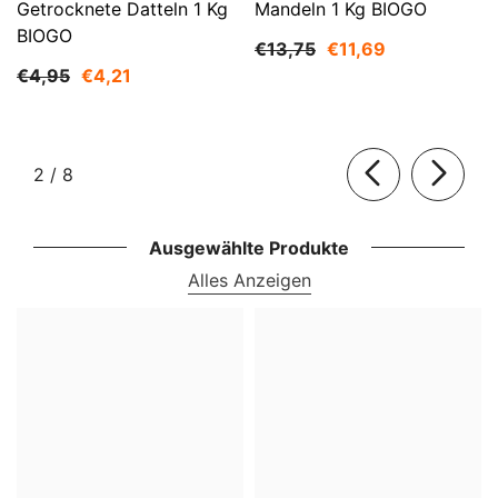
Getrocknete Datteln 1 Kg
Mandeln 1 Kg BIOGO
BIOGO
€13,75
€11,69
€4,95
€4,21
von
2
/
8
Ausgewählte Produkte
Alles Anzeigen