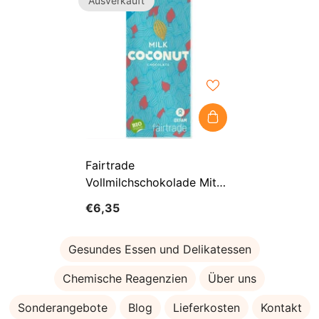
Ausverkauft
Fairtrade
Vollmilchschokolade Mit
Kokosflocken BIO 100 G -
€6,35
OXFAM
Gesundes Essen und Delikatessen
Chemische Reagenzien
Über uns
Sonderangebote
Blog
Lieferkosten
Kontakt