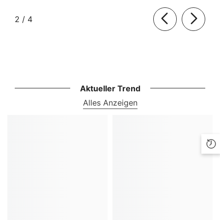
von
2
/
4
Aktueller Trend
Alles Anzeigen