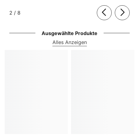
von
2
/
8
Ausgewählte Produkte
Alles Anzeigen