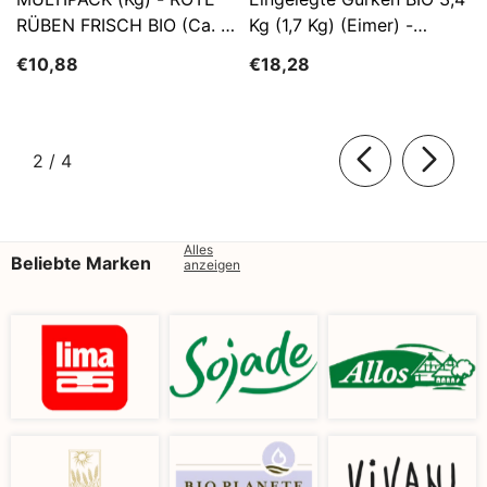
RÜBEN FRISCH BIO (ca. 5
Kg (1,7 Kg) (Eimer) -
Kg)
SĄTYRZ
€10,88
€18,28
von
2
/
4
Alles
Beliebte Marken
anzeigen