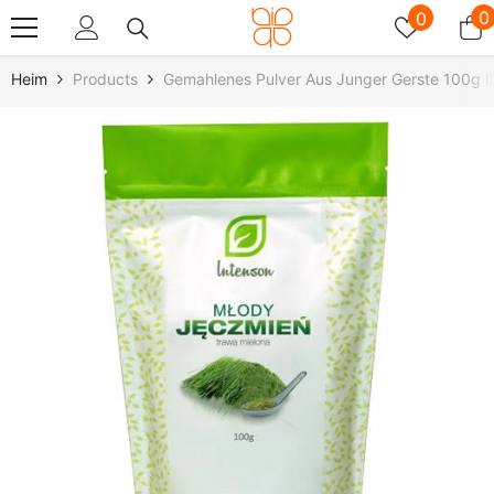
Zum Inhalt Springen
Wunschz
0
0
0
A
Heim
Products
Gemahlenes Pulver Aus Junger Gerste 100g