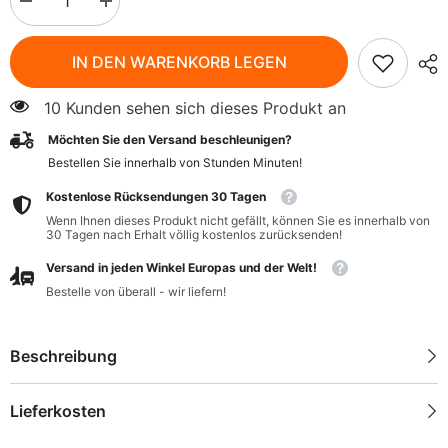
Menge
Menge
verringern
erhöhen
für
für
Gemahlenes
Gemahlenes
IN DEN WARENKORB LEGEN
Pulver
Pulver
aus
aus
junger
junger
10 Kunden sehen sich dieses Produkt an
Gerste
Gerste
100g
100g
Möchten Sie den Versand beschleunigen?
INTENSON
INTENSON
Bestellen Sie innerhalb von
Stunden
Minuten
!
Kostenlose Rücksendungen 30 Tagen
Wenn Ihnen dieses Produkt nicht gefällt, können Sie es innerhalb von
30 Tagen nach Erhalt völlig kostenlos zurücksenden!
Versand in jeden Winkel Europas und der Welt!
Bestelle von überall - wir liefern!
Beschreibung
Lieferkosten