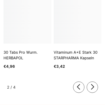
30 Tabs Pro Wurm.
Vitaminum A+E Stark 30
HERBAPOL
STARPHARMA Kapseln
€4,96
€3,42
von
2
/
4