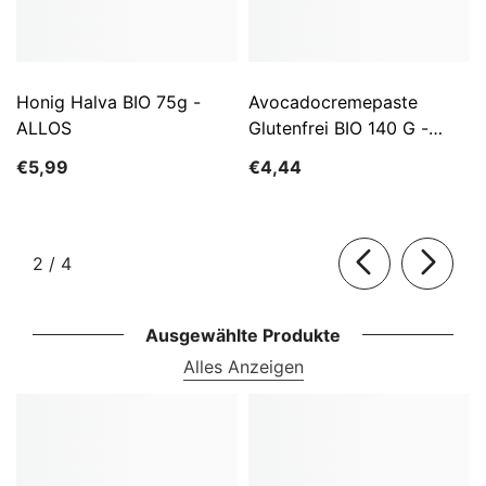
Honig Halva BIO 75g -
Avocadocremepaste
ALLOS
Glutenfrei BIO 140 G -
ALLOS
€5,99
€4,44
von
2
/
4
Ausgewählte Produkte
Alles Anzeigen