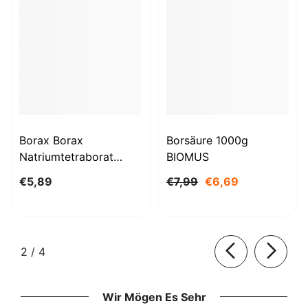
Borax Borax
Borsäure 1000g
Natriumtetraborat
BIOMUS
Decahydrat 1kg
€5,89
€7,99
€6,69
STANLAB
von
2
/
4
Wir Mögen Es Sehr