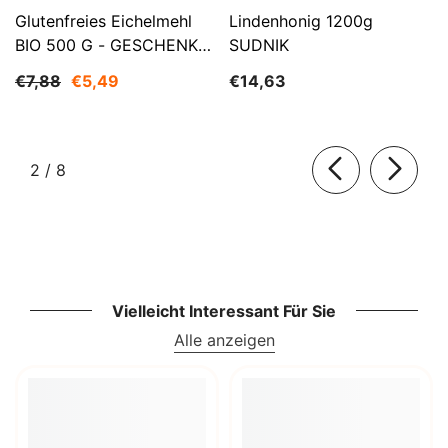
Glutenfreies Eichelmehl
Lindenhonig 1200g
BIO 500 G - GESCHENKE
SUDNIK
DER NATUR
€7,88
€5,49
€14,63
von
2
/
8
Vielleicht Interessant Für Sie
Alle anzeigen