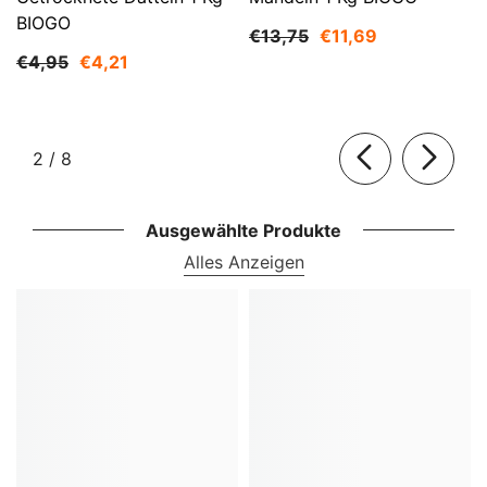
BIOGO
€13,75
€11,69
€4,95
€4,21
von
2
/
8
Ausgewählte Produkte
Alles Anzeigen