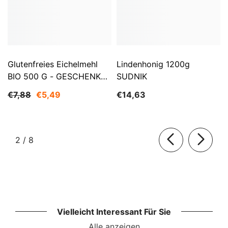
Glutenfreies Eichelmehl
Lindenhonig 1200g
BIO 500 G - GESCHENKE
SUDNIK
DER NATUR
€7,88
€5,49
€14,63
von
2
/
8
Vielleicht Interessant Für Sie
Alle anzeigen