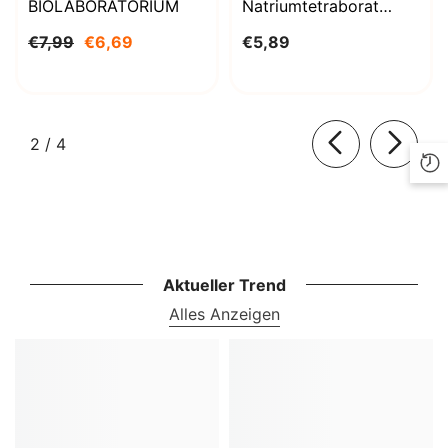
BIOLABORATORIUM
Natriumtetraborat
Decahydrat 1000g
€7,99
€6,69
€5,89
BioLaboratorium
von
2
/
4
Aktueller Trend
Alles Anzeigen