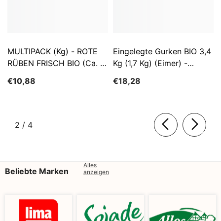
MULTIPACK (kg) - ROTE
Eingelegte Gurken BIO 3,4
RÜBEN FRISCH BIO (ca. 5
Kg (1,7 Kg) (Eimer) -
Kg)
SĄTYRZ
€10,88
€18,28
von
2
/
4
Alles
Beliebte Marken
anzeigen