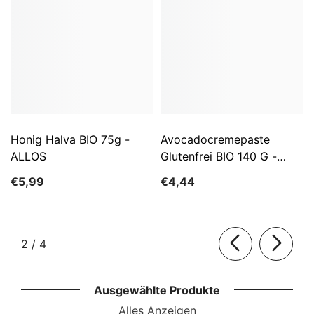
Honig Halva BIO 75g -
Avocadocremepaste
ALLOS
Glutenfrei BIO 140 G -
ALLOS
€5,99
€4,44
von
2
/
4
Ausgewählte Produkte
Alles Anzeigen