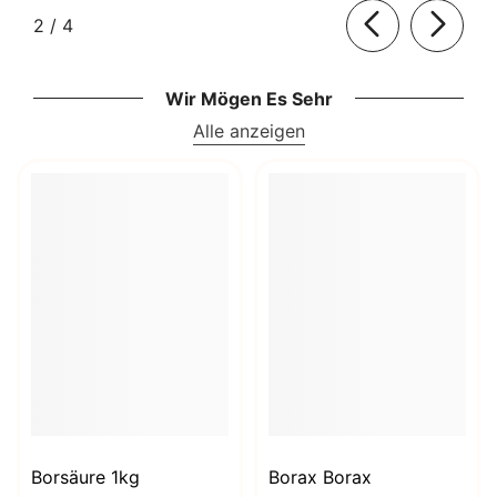
von
2
/
4
Wir Mögen Es Sehr
Alle anzeigen
Borsäure 1kg
Borax Borax