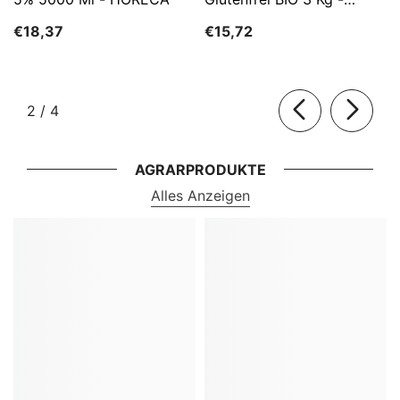
HORECA
€18,37
€15,72
von
2
/
4
AGRARPRODUKTE
Alles Anzeigen