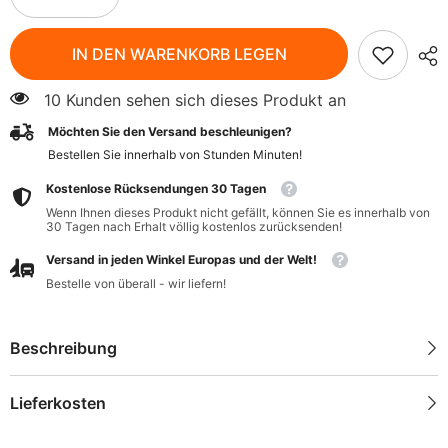
verringern
erhöhen
für
für
Guarana
Guarana
IN DEN WARENKORB LEGEN
500
500
MG
MG
100
100
10 Kunden sehen sich dieses Produkt an
Kapseln
Kapseln
von
von
Möchten Sie den Versand beschleunigen?
SWANSON
SWANSON
Bestellen Sie innerhalb von
Stunden
Minuten
!
Kostenlose Rücksendungen 30 Tagen
Wenn Ihnen dieses Produkt nicht gefällt, können Sie es innerhalb von
30 Tagen nach Erhalt völlig kostenlos zurücksenden!
Versand in jeden Winkel Europas und der Welt!
Bestelle von überall - wir liefern!
Beschreibung
Lieferkosten