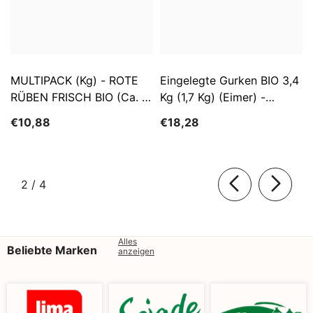
MULTIPACK (kg) - ROTE
Eingelegte Gurken BIO 3,4
RÜBEN FRISCH BIO (ca. 5
Kg (1,7 Kg) (Eimer) -
Kg)
SĄTYRZ
€10,88
€18,28
von
2
/
4
Alles
Beliebte Marken
anzeigen