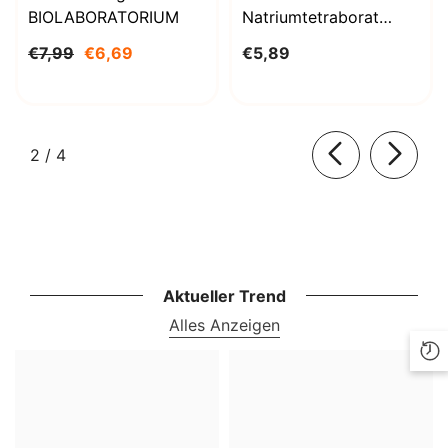
BIOLABORATORIUM
Natriumtetraborat
Decahydrat 1000g
€7,99
€6,69
€5,89
BioLaboratorium
von
2
/
4
Aktueller Trend
Alles Anzeigen