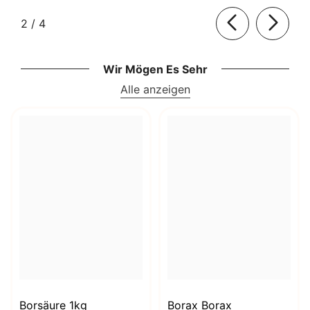
von
2
/
4
Wir Mögen Es Sehr
Alle anzeigen
Borsäure 1kg
Borax Borax