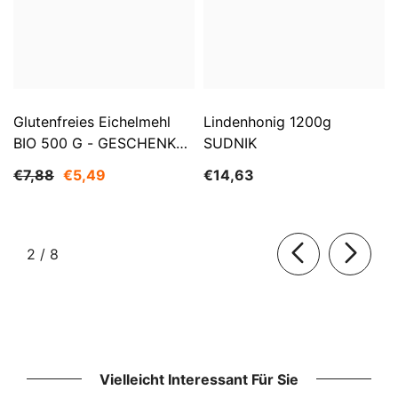
Glutenfreies Eichelmehl
Lindenhonig 1200g
BIO 500 G - GESCHENKE
SUDNIK
DER NATUR
€7,88
€5,49
€14,63
von
2
/
8
Vielleicht Interessant Für Sie