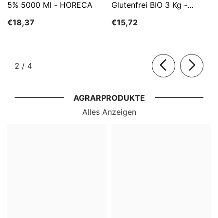
5% 5000 Ml - HORECA
Glutenfrei BIO 3 Kg -
HORECA
€18,37
€15,72
von
2
/
4
AGRARPRODUKTE
Alles Anzeigen