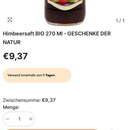
1
/
1
Himbeersaft BIO 270 Ml - GESCHENKE DER
NATUR
€9,37
Versand innerhalb von:
1 Tagen
Zwischensumme:
€9,37
Menge:
Menge
Menge
verringern
erhöhen
für
für