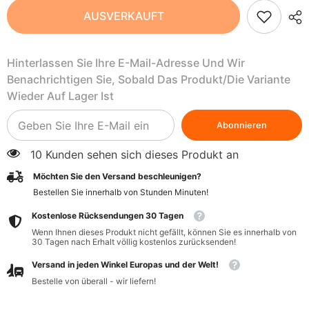
Himbeersaft
Himbeersaft
AUSVERKAUFT
BIO
BIO
270
270
ml
ml
-
-
Hinterlassen Sie Ihre E-Mail-Adresse Und Wir
GESCHENKE
GESCHENKE
DER
DER
Benachrichtigen Sie, Sobald Das Produkt/die Variante
NATUR
NATUR
Wieder Auf Lager Ist
Abonnieren
10 Kunden sehen sich dieses Produkt an
Möchten Sie den Versand beschleunigen?
Bestellen Sie innerhalb von
Stunden
Minuten
!
Kostenlose Rücksendungen 30 Tagen
Wenn Ihnen dieses Produkt nicht gefällt, können Sie es innerhalb von
30 Tagen nach Erhalt völlig kostenlos zurücksenden!
Versand in jeden Winkel Europas und der Welt!
Bestelle von überall - wir liefern!