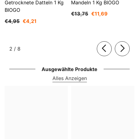
Getrocknete Datteln 1 Kg
Mandeln 1 Kg BIOGO
BIOGO
€13,75
€11,69
€4,95
€4,21
von
2
/
8
Ausgewählte Produkte
Alles Anzeigen