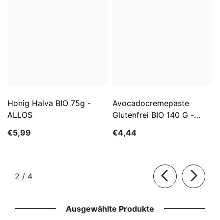
Honig Halva BIO 75g -
Avocadocremepaste
ALLOS
Glutenfrei BIO 140 G -
ALLOS
€5,99
€4,44
von
2
/
4
Ausgewählte Produkte