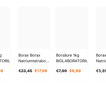
g
Borax Borax
Borsäure 1kg
Bora
TORIUM
Natriumtetraborat
BIOLABORATORIUM
Natri
Decahydrat 5kg
Deca
69
€23,45
€17,69
€7,99
€6,69
€5,8
STANLAB
1000
BioL