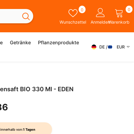
0
Wunschzettel
0
0
A
Wunschzettel
Anmelden
Warenkorb
ie
Getränke
Pflanzenprodukte
DE
EUR
DE
AED
AFN
FR
ALL
ES
tensaft BIO 330 Ml - EDEN
AMD
IT
ANG
36
SK
AUD
SV
AWG
EN
innerhalb von:
1 Tagen