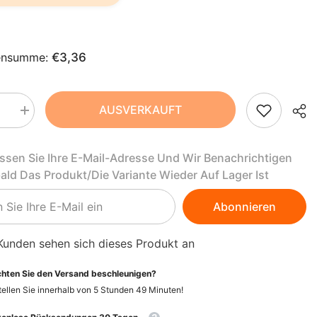
AZN
ZH-
BAM
CN
BBD
ensumme:
€3,36
CS
BDT
DA
BIF
AUSVERKAUFT
Menge
rn
erhöhen
FI
BND
für
nsaft
Karottensaft
assen Sie Ihre E-Mail-Adresse Und Wir Benachrichtigen
BIO
HI
BOB
330
bald Das Produkt/die Variante Wieder Auf Lager Ist
ml
NL
BSD
-
EDEN
Abonnieren
BWP
PT-
PT
BZD
Kunden sehen sich dieses Produkt an
EL
CAD
hten Sie den Versand beschleunigen?
ellen Sie innerhalb von
5
Stunden
49
Minuten
!
CDF
ID