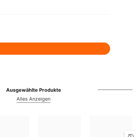
ILS
INR
ISK
JMD
JPY
KES
KGS
KMF
Ausgewählte Produkte
Alles Anzeigen
KRW
KYD
KZT
LBP