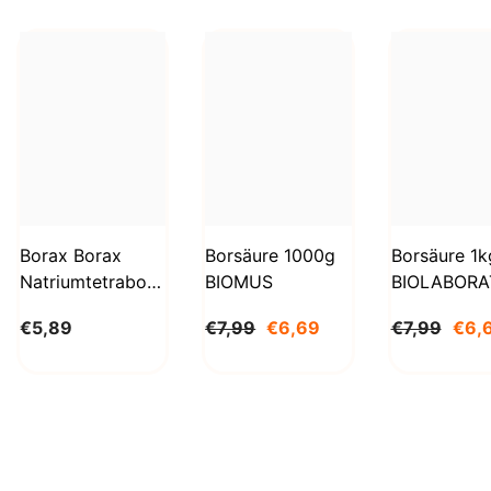
Borax Borax
Borsäure 1000g
Borsäure 1k
Natriumtetraborat
BIOMUS
BIOLABORA
Decahydrat 1kg
€5,89
€7,99
€6,69
€7,99
€6,
STANLAB