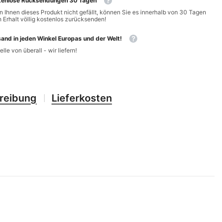
tenlose Rücksendungen 30 Tagen
CHF
UK
 Ihnen dieses Produkt nicht gefällt, können Sie es innerhalb von 30 Tagen
 Erhalt völlig kostenlos zurücksenden!
CLP
RO
and in jeden Winkel Europas und der Welt!
CNY
UZ
elle von überall - wir liefern!
CRC
HU
CVE
reibung
Lieferkosten
CZK
DJF
DKK
DOP
DZD
EGP
ETB