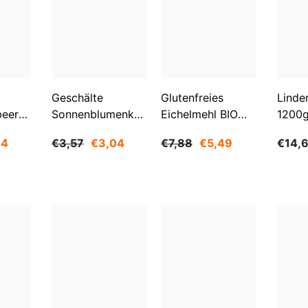
Aktie
Geschälte
Glutenfreies
Linde
beeren
Sonnenblumenkerne
Eichelmehl BIO
1200
O
1 Kg BIOGO
500 G -
84
€3,57
€3,04
€7,88
€5,49
€14,
GESCHENKE DER
NATUR