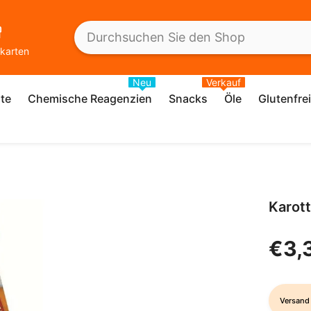
karten
Neu
Verkauf
te
Chemische Reagenzien
Snacks
Öle
Glutenfre
Karot
€3,
Versand 