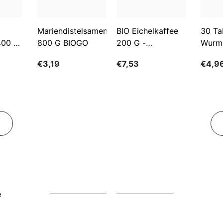
Mariendistelsamen
BIO Eichelkaffee
30 Ta
400 G
800 G BIOGO
200 G -
Wurm
GESCHENKE DER
€3,19
€7,53
€4,9
NATUR
e