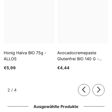
Honig Halva BIO 75g -
Avocadocremepaste
ALLOS
Glutenfrei BIO 140 G -
ALLOS
€5,99
€4,44
von
2
/
4
Ausgewählte Produkte