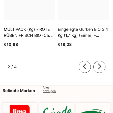
MULTIPACK (kg) - ROTE
Eingelegte Gurken BIO 3,4
RÜBEN FRISCH BIO (ca. 5
Kg (1,7 Kg) (Eimer) -
Kg)
SĄTYRZ
€10,88
€18,28
von
2
/
4
Alles
Beliebte Marken
anzeigen