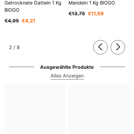
Getrocknete Datteln 1 Kg
Mandeln 1 Kg BIOGO
BIOGO
€13,75
€11,69
€4,95
€4,21
von
2
/
8
Ausgewählte Produkte
Alles Anzeigen