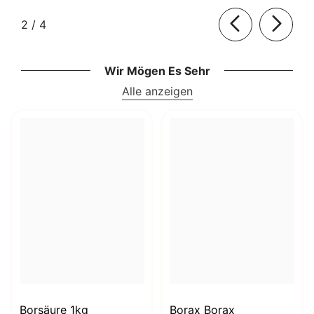
von
2
/
4
Wir Mögen Es Sehr
Alle anzeigen
Borsäure 1kg
Borax Borax