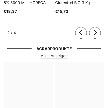
5% 5000 Ml - HORECA
Glutenfrei BIO 3 Kg -
HORECA
€18,37
€15,72
von
2
/
4
AGRARPRODUKTE
Alles Anzeigen