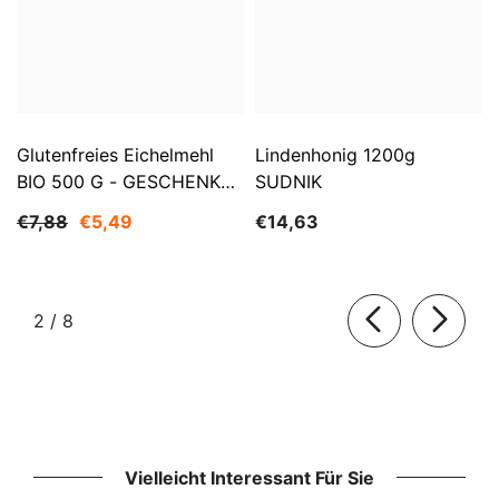
Glutenfreies Eichelmehl
Lindenhonig 1200g
BIO 500 G - GESCHENKE
SUDNIK
DER NATUR
€7,88
€5,49
€14,63
von
2
/
8
Vielleicht Interessant Für Sie