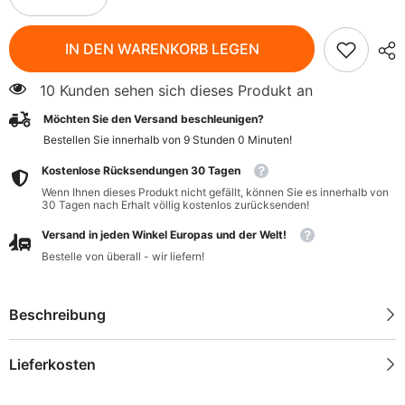
verringern
erhöhen
für
für
Magnesiumchlorid
Magnesiumchlorid
IN DEN WARENKORB LEGEN
ist
ist
reines
reines
1
1
10 Kunden sehen sich dieses Produkt an
kg
kg
STANLAB
STANLAB
Möchten Sie den Versand beschleunigen?
Bestellen Sie innerhalb von
9
Stunden
0
Minuten
!
Kostenlose Rücksendungen 30 Tagen
Wenn Ihnen dieses Produkt nicht gefällt, können Sie es innerhalb von
30 Tagen nach Erhalt völlig kostenlos zurücksenden!
Versand in jeden Winkel Europas und der Welt!
Bestelle von überall - wir liefern!
Beschreibung
Lieferkosten