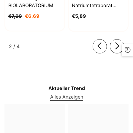
BIOLABORATORIUM
Natriumtetraborat
Decahydrat 1000g
€7,99
€6,69
€5,89
BioLaboratorium
von
2
/
4
Aktueller Trend
Alles Anzeigen