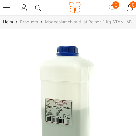
Zum Inhalt Springen
Wunschz
0
0
0
A
Heim
Products
Magnesiumchlorid Ist Reines 1 Kg STANLAB