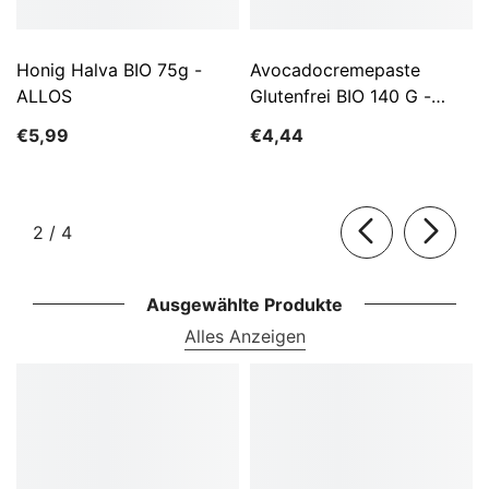
Honig Halva BIO 75g -
Avocadocremepaste
ALLOS
Glutenfrei BIO 140 G -
ALLOS
€5,99
€4,44
von
2
/
4
Ausgewählte Produkte
Alles Anzeigen