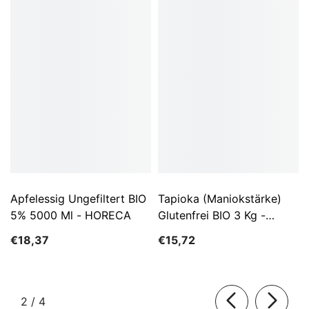
Apfelessig Ungefiltert BIO
Tapioka (Maniokstärke)
5% 5000 Ml - HORECA
Glutenfrei BIO 3 Kg -
HORECA
€18,37
€15,72
von
2
/
4