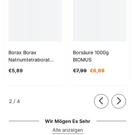
Borax Borax
Borsäure 1000g
Natriumtetraborat
BIOMUS
Decahydrat 1kg
€5,89
€7,99
€6,69
STANLAB
von
2
/
4
Wir Mögen Es Sehr
Alle anzeigen