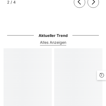
von
2
/
4
Aktueller Trend
Alles Anzeigen