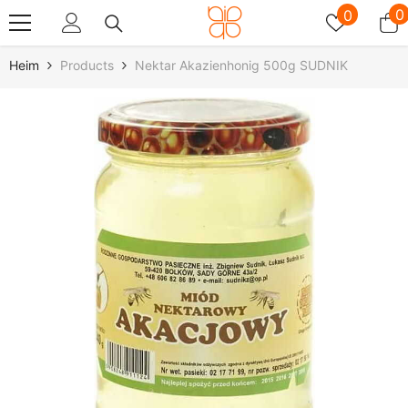
Zum Inhalt Springen
Wunschz
0
0
0
A
Heim
Products
Nektar Akazienhonig 500g SUDNIK