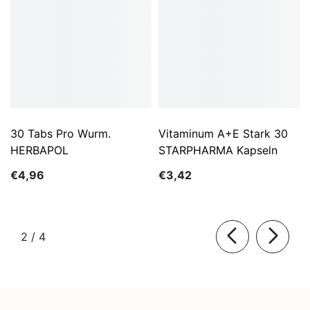
30 Tabs Pro Wurm.
Vitaminum A+E Stark 30
HERBAPOL
STARPHARMA Kapseln
€4,96
€3,42
von
2
/
4