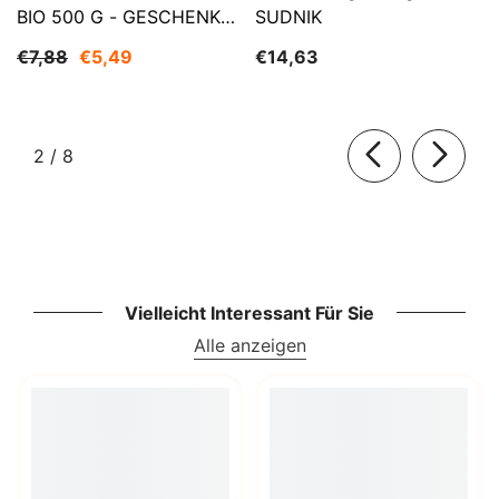
BIO 500 G - GESCHENKE
SUDNIK
DER NATUR
€7,88
€5,49
€14,63
von
2
/
8
Vielleicht Interessant Für Sie
Alle anzeigen