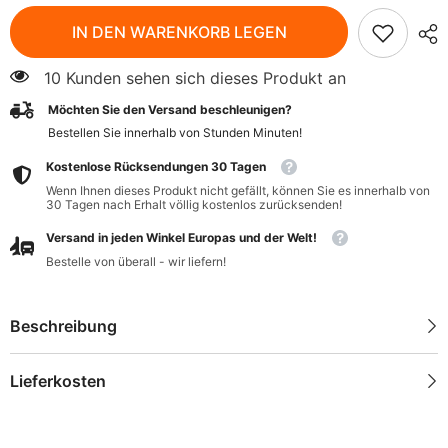
für
für
Nektar
Nektar
IN DEN WARENKORB LEGEN
Akazienhonig
Akazienhonig
500g
500g
SUDNIK
SUDNIK
10 Kunden sehen sich dieses Produkt an
Möchten Sie den Versand beschleunigen?
Bestellen Sie innerhalb von
Stunden
Minuten
!
Kostenlose Rücksendungen 30 Tagen
Wenn Ihnen dieses Produkt nicht gefällt, können Sie es innerhalb von
30 Tagen nach Erhalt völlig kostenlos zurücksenden!
Versand in jeden Winkel Europas und der Welt!
Bestelle von überall - wir liefern!
Beschreibung
Lieferkosten