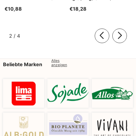
Kg)
SĄTYRZ
€10,88
€18,28
von
2
/
4
Alles
Beliebte Marken
anzeigen