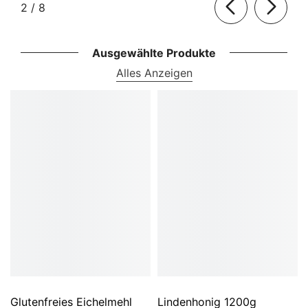
von
2
/
8
Ausgewählte Produkte
Alles Anzeigen
Glutenfreies Eichelmehl
Lindenhonig 1200g