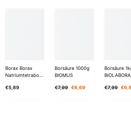
Borax Borax
Borsäure 1000g
Borsäure 1k
Natriumtetraborat
BIOMUS
BIOLABORA
Decahydrat 1kg
€5,89
€7,99
€6,69
€7,99
€6,
STANLAB