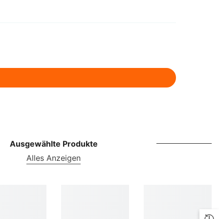
ILS
INR
ISK
JMD
JPY
KES
KGS
KMF
Ausgewählte Produkte
Alles Anzeigen
KRW
KYD
KZT
LBP