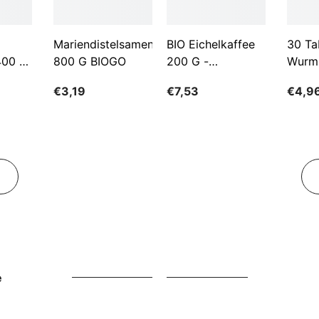
Mariendistelsamen
BIO Eichelkaffee
30 Ta
400 G
800 G BIOGO
200 G -
Wurm
GESCHENKE DER
€3,19
€7,53
€4,9
NATUR
e