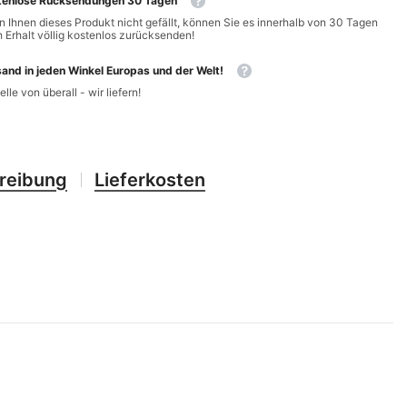
tenlose Rücksendungen 30 Tagen
CHF
UK
 Ihnen dieses Produkt nicht gefällt, können Sie es innerhalb von 30 Tagen
 Erhalt völlig kostenlos zurücksenden!
CLP
RO
and in jeden Winkel Europas und der Welt!
CNY
UZ
elle von überall - wir liefern!
CRC
HU
CVE
reibung
Lieferkosten
CZK
DJF
DKK
DOP
DZD
EGP
ETB