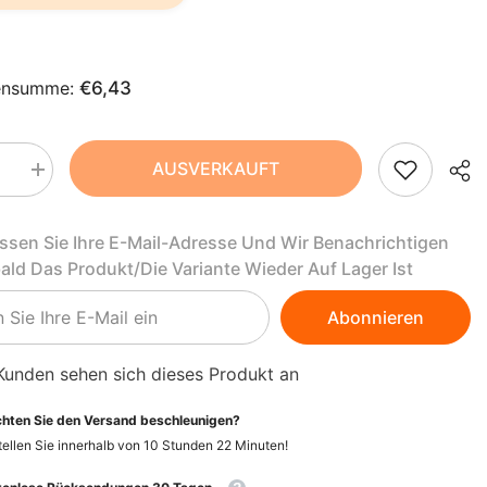
AZN
ZH-
BAM
CN
BBD
ensumme:
€6,43
CS
BDT
DA
BIF
AUSVERKAUFT
Menge
rn
erhöhen
FI
BND
für
Öl
assen Sie Ihre E-Mail-Adresse Und Wir Benachrichtigen
für
HI
BOB
Mutter
bald Das Produkt/die Variante Wieder Auf Lager Ist
und
NL
BSD
Kind
BIO
Abonnieren
250
BWP
PT-
ml
-
PT
BZD
Kunden sehen sich dieses Produkt an
UELL
VITAQUELL
EL
CAD
hten Sie den Versand beschleunigen?
ellen Sie innerhalb von
10
Stunden
22
Minuten
!
CDF
ID