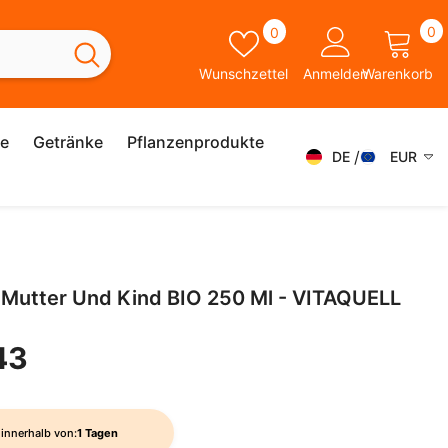
0
Wunschzettel
0
0
A
Wunschzettel
Anmelden
Warenkorb
ie
Getränke
Pflanzenprodukte
DE
EUR
DE
AED
AFN
FR
ALL
ES
r Mutter Und Kind BIO 250 Ml - VITAQUELL
AMD
IT
ANG
43
SK
AUD
SV
AWG
EN
innerhalb von:
1 Tagen