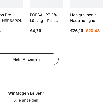
NOK
NPR
bs Pro
BORSÄURE 3%
Honigtauhonig
NZD
. HERBAPOL
Lösung - Rein
Nadelhonighonig
500ml WARCHEM
1200g SUDNIK
PEN
6
€4,79
€26,16
€20,43
PGK
PKR
PYG
Mehr Anzeigen
QAR
RON
RSD
RWF
Wir Mögen Es Sehr
Alle anzeigen
SAR