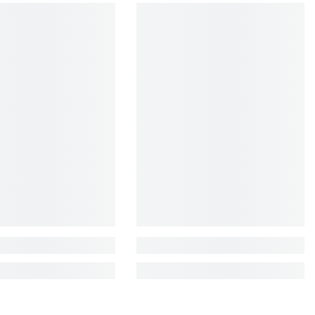
EUR
FJD
FKP
GBP
GMD
GNF
GTQ
GYD
HKD
HNL
HUF
IDR