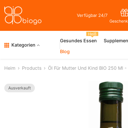
Zum Inhalt Springen
Verfügbar 24/7
Geschenk
Heiß
Gesundes Essen
Supplemen
Kategorien
Blog
Heim
Products
Öl Für Mutter Und Kind BIO 250 Ml 
Ausverkauft