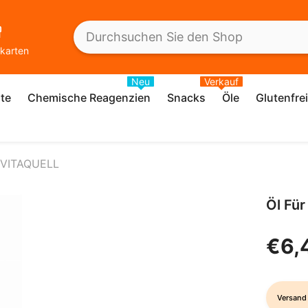
karten
Neu
Verkauf
te
Chemische Reagenzien
Snacks
Öle
Glutenfre
- VITAQUELL
Öl Fü
€6,
Versand 