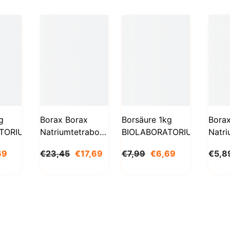
g
Borax Borax
Borsäure 1kg
Bora
TORIUM
Natriumtetraborat
BIOLABORATORIUM
Natri
Decahydrat 5kg
Deca
69
€23,45
€17,69
€7,99
€6,69
€5,8
STANLAB
1000
BioL