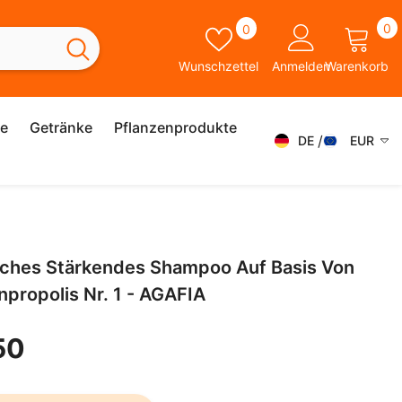
0
Wunschzettel
0
0
A
Wunschzettel
Anmelden
Warenkorb
ie
Getränke
Pflanzenprodukte
DE
EUR
DE
AED
AFN
FR
ALL
ES
isches Stärkendes Shampoo Auf Basis Von
AMD
IT
propolis Nr. 1 - AGAFIA
ANG
SK
AUD
50
SV
AWG
EN