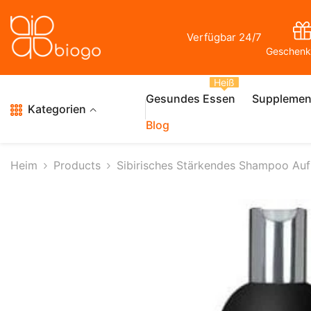
Zum Inhalt Springen
Verfügbar 24/7
Geschenk
Heiß
Gesundes Essen
Supplemen
Kategorien
Blog
Heim
Products
Sibirisches Stärkendes Shampoo Auf 