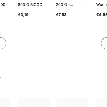
400 G
800 G BIOGO
200 G -
Wurm
GESCHENKE DER
€3,19
€7,53
€4,9
NATUR
e