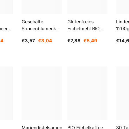
Aktie
Geschälte
Glutenfreies
Linde
beeren
Sonnenblumenkerne
Eichelmehl BIO
1200
O
1 Kg BIOGO
500 G -
84
€3,57
€3,04
€7,88
€5,49
€14,
GESCHENKE DER
NATUR
Mariendistelsamen
BIO Eichelkaffee
30 Ta