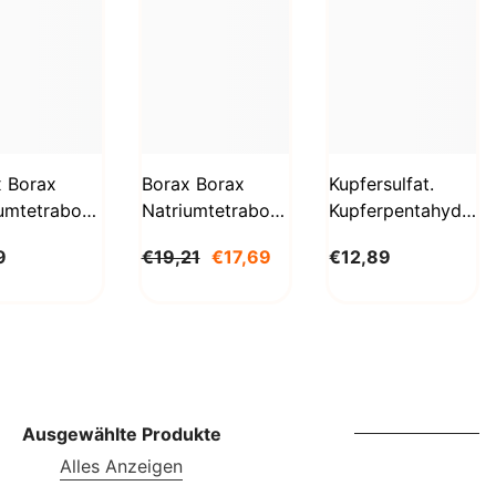
SBD
SEK
SGD
SHP
SLL
x Borax
Borax Borax
Kupfersulfat.
umtetraborat
Natriumtetraborat
Kupferpentahydrat
STD
hydrat
Decahydrat 5 Kg
1kg
9
€19,21
€17,69
€12,89
g
BioLaboratorium
Biolaboratorium
TJS
aboratorium
TOP
TRY
TTD
TZS
Ausgewählte Produkte
Alles Anzeigen
UAH