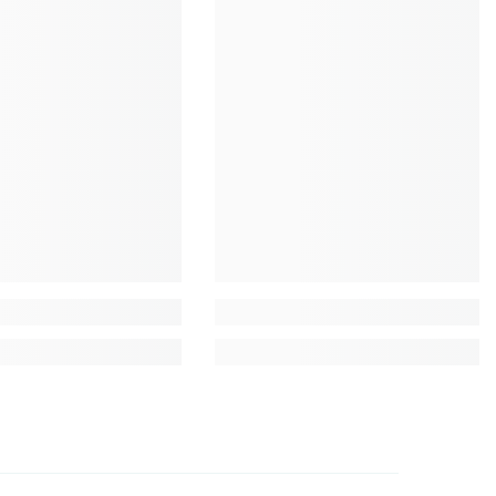
EUR
FJD
FKP
GBP
GMD
GNF
GTQ
GYD
HKD
HNL
HUF
IDR