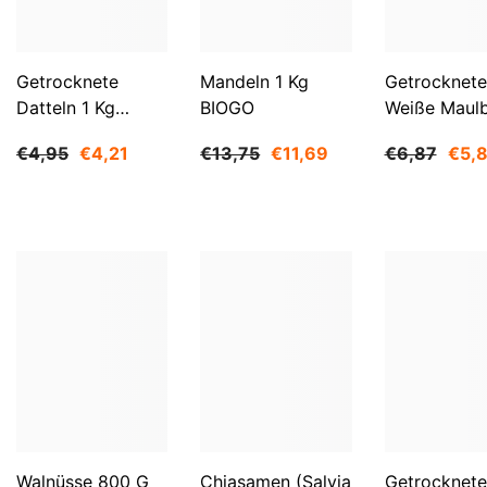
Getrocknete
Mandeln 1 Kg
Getrocknete
Datteln 1 Kg
BIOGO
Weiße Maul
BIOGO
500 G BIOG
€4,95
€4,21
€13,75
€11,69
€6,87
€5,
Walnüsse 800 G
Chiasamen (Salvia
Getrocknete