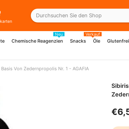
karten
Neu
Verkauf
te
Chemische Reagenzien
Snacks
Öle
Glutenfre
Basis Von Zedernpropolis Nr. 1 - AGAFIA
Sibir
Zedern
€6,