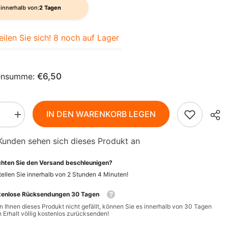
AZN
innerhalb von:
2 Tagen
ZH-
BAM
CN
eilen Sie sich! 8 noch auf Lager
BBD
CS
BDT
DA
ensumme:
€6,50
BIF
FI
BND
IN DEN WARENKORB LEGEN
HI
BOB
Menge
rn
erhöhen
für
NL
BSD
Kunden sehen sich dieses Produkt an
hes
Sibirisches
des
stärkendes
BWP
oo
Shampoo
PT-
hten Sie den Versand beschleunigen?
auf
PT
Basis
BZD
ellen Sie innerhalb von
2
Stunden
4
Minuten
!
von
ropolis
Zedernpropolis
EL
CAD
tenlose Rücksendungen 30 Tagen
Nr.
1
 Ihnen dieses Produkt nicht gefällt, können Sie es innerhalb von 30 Tagen
-
CDF
ID
 Erhalt völlig kostenlos zurücksenden!
A
AGAFIA