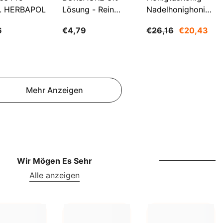
NOK
. HERBAPOL
Lösung - Rein
Nadelhonighonig
NPR
500ml WARCHEM
1200g SUDNIK
6
€4,79
€26,16
€20,43
NZD
PEN
PGK
Mehr Anzeigen
PKR
PYG
QAR
RON
Wir Mögen Es Sehr
RSD
Alle anzeigen
RWF
SAR