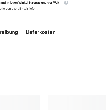
CHF
and in jeden Winkel Europas und der Welt!
UK
elle von überall - wir liefern!
CLP
RO
CNY
UZ
CRC
reibung
Lieferkosten
HU
CVE
CZK
DJF
DKK
DOP
DZD
EGP
ETB