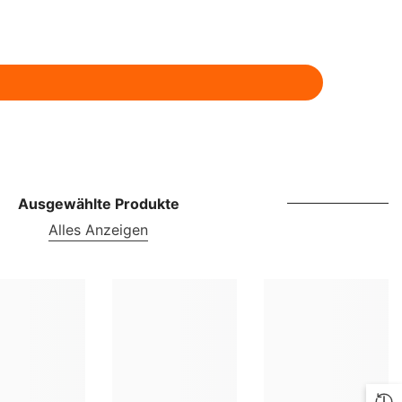
ILS
INR
ISK
JMD
JPY
KES
Ausgewählte Produkte
KGS
Alles Anzeigen
KMF
KRW
KYD
KZT
LBP