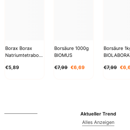
Borax Borax
Borsäure 1000g
Borsäure 1k
Natriumtetraborat
BIOMUS
BIOLABORA
Decahydrat 1kg
€5,89
€7,99
€6,69
€7,99
€6,
STANLAB
Aktueller Trend
Alles Anzeigen