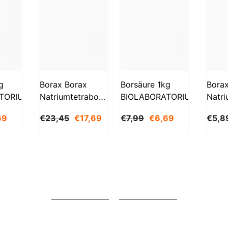
g
Borax Borax
Borsäure 1kg
Bora
TORIUM
Natriumtetraborat
BIOLABORATORIUM
Natri
Decahydrat 5kg
Deca
69
€23,45
€17,69
€7,99
€6,69
€5,8
STANLAB
1000
BioL