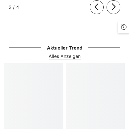
von
2
/
4
Aktueller Trend
Alles Anzeigen