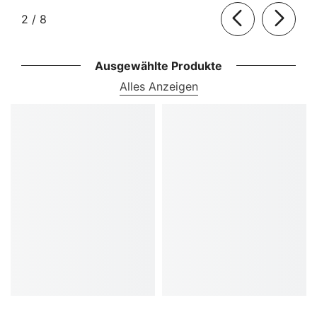
von
2
/
8
Ausgewählte Produkte
Alles Anzeigen