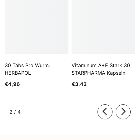
30 Tabs Pro Wurm.
Vitaminum A+E Stark 30
HERBAPOL
STARPHARMA Kapseln
€4,96
€3,42
von
2
/
4