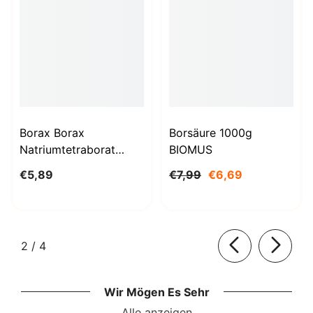
Borax Borax
Borsäure 1000g
Natriumtetraborat
BIOMUS
Decahydrat 1kg
€5,89
€7,99
€6,69
STANLAB
von
2
/
4
Wir Mögen Es Sehr
Alle anzeigen