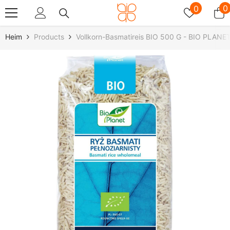
Zum Inhalt Springen
Wunschz
0
0
0
A
Heim
Products
Vollkorn-Basmatireis BIO 500 G - BIO PLANE