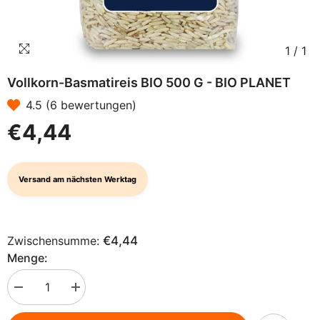
1
/
1
Vollkorn-Basmatireis BIO 500 G - BIO PLANET
4.5 (6 bewertungen)
€4,44
Versand am nächsten Werktag
Zwischensumme:
€4,44
Menge:
Menge
Menge
verringern
erhöhen
für
für