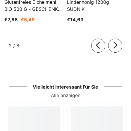
Glutenfreies Eichelmehl
Lindenhonig 1200g
BIO 500 G - GESCHENKE
SUDNIK
DER NATUR
€7,88
€5,49
€14,63
von
2
/
8
Vielleicht Interessant Für Sie
Alle anzeigen