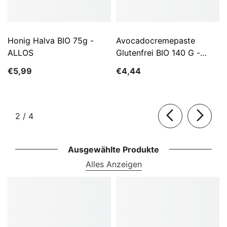
Honig Halva BIO 75g -
Avocadocremepaste
ALLOS
Glutenfrei BIO 140 G -
ALLOS
€5,99
€4,44
von
2
/
4
Ausgewählte Produkte
Alles Anzeigen