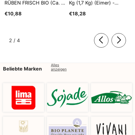
RÜBEN FRISCH BIO (ca. 5
Kg (1,7 Kg) (Eimer) -
Kg)
SĄTYRZ
€10,88
€18,28
von
2
/
4
Alles
Beliebte Marken
anzeigen