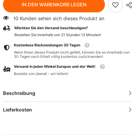
Vollkorn-
Vollkorn-
IN DEN WARENKORB LEGEN
Basmatireis
Basmatireis
BIO
BIO
500
500
10 Kunden sehen sich dieses Produkt an
g
g
-
-
Möchten Sie den Versand beschleunigen?
BIO
BIO
PLANET
PLANET
Bestellen Sie innerhalb von
21
Stunden
13
Minuten
!
Kostenlose Rücksendungen 30 Tagen
Wenn Ihnen dieses Produkt nicht gefällt, können Sie es innerhalb von
30 Tagen nach Erhalt völlig kostenlos zurücksenden!
Versand in jeden Winkel Europas und der Welt!
Bestelle von überall - wir liefern!
Beschreibung
Lieferkosten